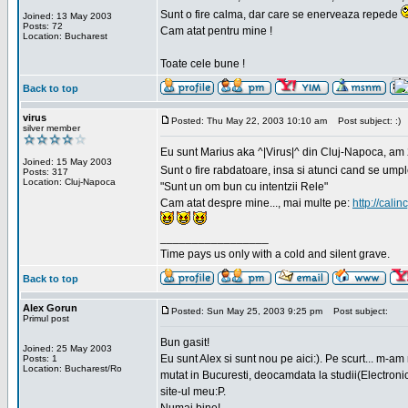
Sunt o fire calma, dar care se enerveaza repede
Joined: 13 May 2003
Posts: 72
Cam atat pentru mine !
Location: Bucharest
Toate cele bune !
Back to top
virus
Posted: Thu May 22, 2003 10:10 am
Post subject: :)
silver member
Eu sunt Marius aka ^|Virus|^ din Cluj-Napoca, am 21
Joined: 15 May 2003
Sunt o fire rabdatoare, insa si atunci cand se ump
Posts: 317
Location: Cluj-Napoca
"Sunt un om bun cu intentzii Rele"
Cam atat despre mine..., mai multe pe:
http://calin
_________________
Time pays us only with a cold and silent grave.
Back to top
Alex Gorun
Posted: Sun May 25, 2003 9:25 pm
Post subject:
Primul post
Bun gasit!
Joined: 25 May 2003
Eu sunt Alex si sunt nou pe aici:). Pe scurt... m-a
Posts: 1
Location: Bucharest/Ro
mutat in Bucuresti, deocamdata la studii(Electroni
site-ul meu:P.