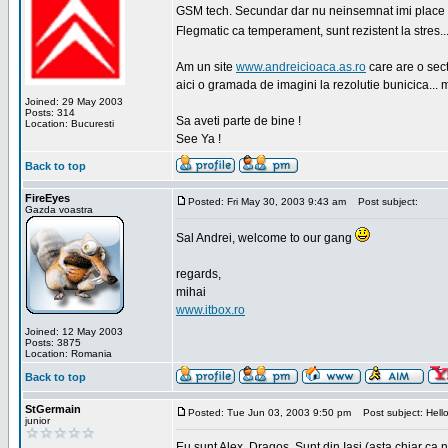
GSM tech. Secundar dar nu neinsemnat imi place sa
Flegmatic ca temperament, sunt rezistent la stres..
Am un site
www.andreicioaca.as.ro
care are o sect
aici o gramada de imagini la rezolutie bunicica... 
Joined: 29 May 2003
Posts: 314
Sa aveti parte de bine !
Location: Bucuresti
See Ya !
Back to top
FireEyes
Posted: Fri May 30, 2003 9:43 am
Post subject:
Gazda voastra
Sal Andrei, welcome to our gang
regards,
mihai
www.itbox.ro
Joined: 12 May 2003
Posts: 3875
Location: Romania
Back to top
StGermain
Posted: Tue Jun 03, 2003 9:50 pm
Post subject: Hello
junior
Eu sunt Alex, Dragos. Sunt din Iasi (asta chiar ca n