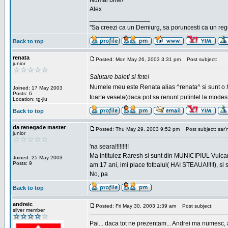
Numai bine!
Alex
_________________
"Sa creezi ca un Demiurg, sa poruncesti ca un rege
Back to top
renata
Posted: Mon May 26, 2003 3:31 pm
Post subject:
junior
Salutare baieti si fete!
Numele meu este Renata alias ^renata^ si sunt o
Joined: 17 May 2003
Posts: 6
foarte vesela(daca pot sa renunt putintel la modesti
Location: tg-jiu
Back to top
da renegade master
Posted: Thu May 29, 2003 9:52 pm
Post subject: sar'
junior
'na seara!!!!!!!!!
Ma intitulez Raresh si sunt din MUNICIPIUL Vulca
Joined: 25 May 2003
Posts: 9
am 17 ani, imi place fotbalul( HAI STEAUA!!!!!), si
No, pa
Back to top
andreic
Posted: Fri May 30, 2003 1:39 am
Post subject:
silver member
Pai... daca tot ne prezentam... Andrei ma numesc, 