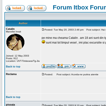
Forum Itbox Foru
Author
Catalin
Posted: Tue May 20, 2003 2:46 pm
Post subject: Hai s
Manelist Inrait
pe mine ma cheama Catalin . am 18 ani sunt din tg-ji
sunt mai tot timpul vesel , imi plac excursiile si
Joined: 12 May 2003
Posts: 912
Location: UVT-Timisoara/Tg-Jiu
Back to top
Reclama
Posted:
Post subject: Acorda-ne putina atentie
Back to top
pisoaia
Posted: Tue May 20, 2003 9:10 pm
Post subject: hell