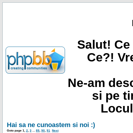
Salut! Ce 
Ce?! Vre
Ne-am desc
si pe t
Locul
Hai sa ne cunoastem si noi :)
Goto page
1
,
2
,
3
...
89
,
90
,
91
Next