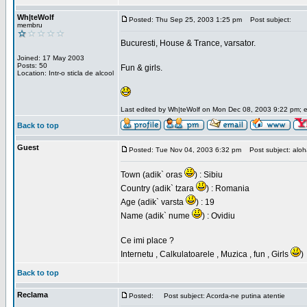
Wh|teWolf
Posted: Thu Sep 25, 2003 1:25 pm
Post subject:
membru
Bucuresti, House & Trance, varsator.
Joined: 17 May 2003
Posts: 50
Fun & girls.
Location: Intr-o sticla de alcool
Last edited by Wh|teWolf on Mon Dec 08, 2003 9:22 pm; edi
Back to top
Guest
Posted: Tue Nov 04, 2003 6:32 pm
Post subject: aloha 
Town (adik` oras
) : Sibiu
Country (adik` tzara
) : Romania
Age (adik` varsta
) : 19
Name (adik` nume
) : Ovidiu
Ce imi place ?
Internetu , Calkulatoarele , Muzica , fun , Girls
)
Back to top
Reclama
Posted:
Post subject: Acorda-ne putina atentie