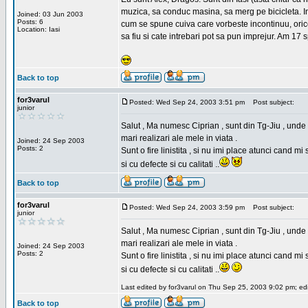
muzica, sa conduc masina, sa merg pe bicicleta. Imi
Joined: 03 Jun 2003
Posts: 6
cum se spune cuiva care vorbeste incontinuu, orice,
Location: Iasi
sa fiu si cate intrebari pot sa pun imprejur. Am 17 
Back to top
for3varul
Posted: Wed Sep 24, 2003 3:51 pm
Post subject:
junior
Salut , Ma numesc Ciprian , sunt din Tg-Jiu , unde 
mari realizari ale mele in viata .
Joined: 24 Sep 2003
Posts: 2
Sunt o fire linistita , si nu imi place atunci cand 
si cu defecte si cu calitati ..
Back to top
for3varul
Posted: Wed Sep 24, 2003 3:59 pm
Post subject:
junior
Salut , Ma numesc Ciprian , sunt din Tg-Jiu , unde 
mari realizari ale mele in viata .
Joined: 24 Sep 2003
Posts: 2
Sunt o fire linistita , si nu imi place atunci cand 
si cu defecte si cu calitati ..
Last edited by for3varul on Thu Sep 25, 2003 9:02 pm; edit
Back to top