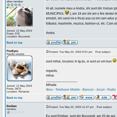
silver member
Hi all, numele meu e Andra, shi sunt din Vulcan (pt
MUNICIPIUL
); am 18 ani shi am o fire destul 
emotzii, shi cand mi-e frica) asa ca imi cam aduc p
fotbalul, mashinile, muzica, fashion-ul, etc. Cam 
Joined: 12 May 2003
Andra
Posts: 379
Location: Bucuresti
Back to top
FireEyes
Posted: Tue May 20, 2003 9:51 pm
Post subject:
Gazda voastra
sunt mihai, locuiesc in tg-jiu, si sunt un om bun
regards,
mihai.
_________________
Mihaita
Joined: 12 May 2003
Posts: 3875
itbox
-
Telefoane Mobile
-
Bancuri
-
Jocuri
-
Radio 
Location: Romania
Back to top
Emilian
Posted: Tue May 20, 2003 11:47 pm
Post subject:
membru
Eu sunt Emilian, sunt din Bucuresti, am 20 de ani, 