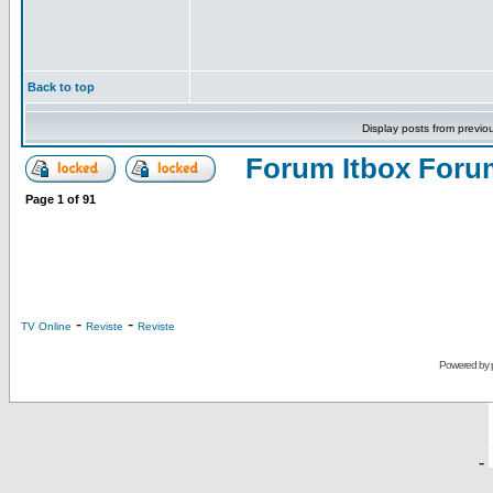
Back to top
Display posts from previo
Forum Itbox Foru
Page
1
of
91
-
-
TV Online
Reviste
Reviste
Powered by
-